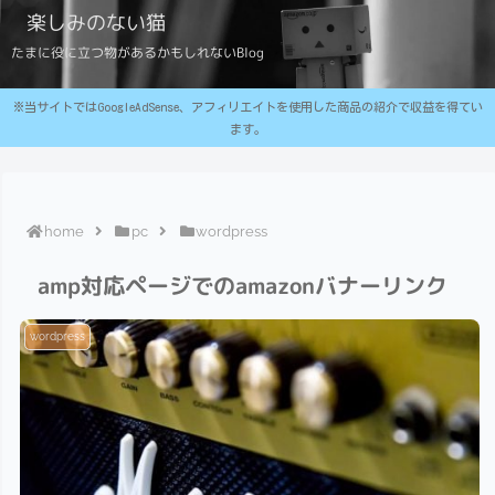
楽しみのない猫
たまに役に立つ物があるかもしれないBlog
※当サイトではGoogleAdSense、アフィリエイトを使用した商品の紹介で収益を得てい
ます。
home
pc
wordpress
amp対応ページでのamazonバナーリンク
wordpress