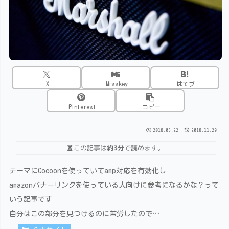
X
Misskey
はてブ
Pinterest
コピー
2018.05.22
2018.11.29
この記事は
約3分
で読めます。
テーマにCocoonを使っていてamp対応を有効化し
amazonバナーリンクを使っている人向けに参考になるかな？って
いう記事です
自分はこの部分を見つけるのに苦労したので…