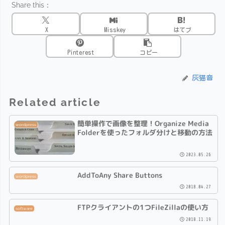
Share this：
X
Misskey
はてブ
Pinterest
コピー
灰猫音
Related article
簡単操作で画像を整理！Organize Media
wordpress
Folderを使ったフォルダ分けと移動の方法
2023.05.26
AddToAny Share Buttons
wordpress
2018.04.27
FTPクライアントの1つFileZillaの使い方
software
2018.11.19