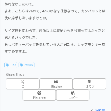
かねなかったので。
まあ、こちらは2Wayでいいのかな？仕様なので、カタパルトとは
使い勝手も違いますけどね。
サイズ感も変わらず、想像以上に収納力もあり買ってよかったと
思えるバッグでした。
もしボディーバッグを探している人が居たら、ヒップモンキーお
すすめですよ。
life
review
Share this：
X
Misskey
はてブ
Pinterest
コピー
灰猫音