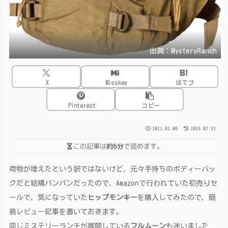
出典：MysteryRanch
X
Misskey
はてブ
Pinterest
コピー
2021.01.06
2026.07.31
この記事は
約6分
で読めます。
荷物が増えたという訳ではないけど、元々手持ちのボディーバッ
クだと結構パンパンだったので、Amazonで行われていた初売りセ
ールで、気になっていた
ヒップモンキー
を購入してみたので、簡
易レビュー記事を書いておきます。
同じミステリーランチが展開している
フルムーン
も迷いました