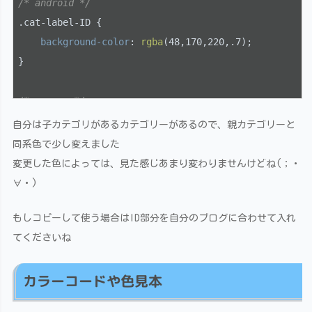
/* android */
.cat-label-ID
 {

background-color
: 
rgba
(48,170,220,.7);

}

/* camera */
.cat-label-ID
 {

自分は子カテゴリがあるカテゴリーがあるので、親カテゴリーと
background-color
: 
rgba
(107,188,220,.7);

同系色で少し変えました
}
変更した色によっては、見た感じあまり変わりませんけどね(；・
∀・)
もしコピーして使う場合はID部分を自分のブログに合わせて入れ
てくださいね
カラーコードや色見本