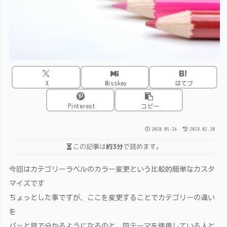
X
Misskey
はてブ
Pinterest
コピー
2018.05.14
2019.02.20
この記事は
約3分
で読めます。
今回はカテゴリーラベルのカラー変更という比較的簡単なカスタ
マイズです
ちょっとした事ですが、ここを変更することでカテゴリーの違い
を
パッと見で分かるようになるのと、同テーマを使用している人と