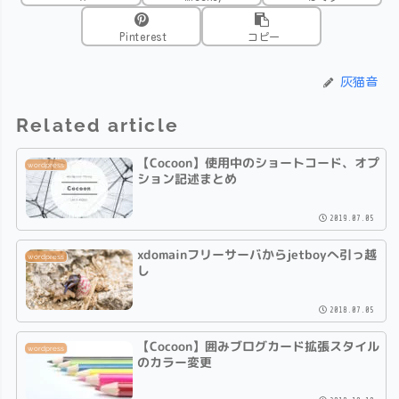
Pinterest
コピー
灰猫音
Related article
【Cocoon】使用中のショートコード、オプ
wordpress
ション記述まとめ
2019.07.05
xdomainフリーサーバからjetboyへ引っ越
wordpress
し
2018.07.05
【Cocoon】囲みブログカード拡張スタイル
wordpress
のカラー変更