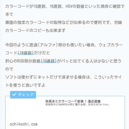
カラーコードが10進数、16進数、HSVの数値といった具合に確認で
きて
画面の指定カラーコードの取得などが出来るので便利です、勿論
カラーコードのコピーも出来ます
今回のように透過(アルファ)部分も使いたい場合、ウェブカラー
コード
(16進数)
だけだと
肝心のRGB部分数値
(10進数)
がパッと出てくる人は少ないと思う
ので
ソフトは使わずにネットだけで済ませる場合は、こういったサイ
トを使うと良いですよ
色見本とカラーコード変換 | 遠近遊園
巨樹巨木とWeb制作小物と電子出版。おおむねTwitter。
ochikochi.com