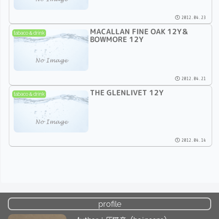
2012.04.23
MACALLAN FINE OAK 12Y＆
tabaco＆drink
BOWMORE 12Y
2012.04.21
THE GLENLIVET 12Y
tabaco＆drink
2012.04.14
profile