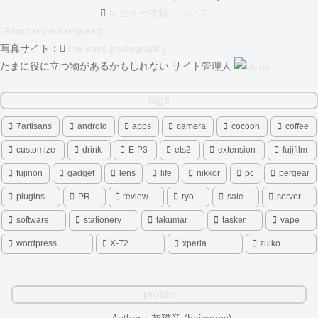
レビュー依頼について
(About review request)
写真サイト：
the days photography
たまに役に立つ物があるかもしれない サイト管理人
tags
7artisans
android
apps
camera
cocoon
coffee
customize
drink
E-P3
ets2
extension
fujifilm
fujinon
gadget
lens
life
nikkor
pc
pergear
plugins
PR
review
ryo
sale
server
software
stationery
takumar
tasker
vape
wordpress
X-T2
xperia
zuiko
profile
Author：灰猫音 (haineons)