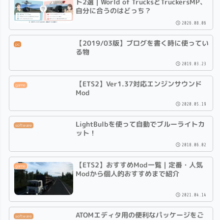
ト2選｜World of TrucksとTruckersMP、
自分に合うのはどっち？
2026.08.06
【2019/03版】ブログを書く時に使ってい
pc
る物
2019.03.23
【ETS2】Ver1.37対応エンジンサウンド
game
Mod
2020.05.19
LightBulbを使って自動でブルーライトカ
software
ット！
2018.06.02
【ETS2】おすすめMod一覧｜定番・人気
game
Modから個人的おすすめまで紹介
2021.04.14
ATOMエディタ用の便利なパッケージをご
software