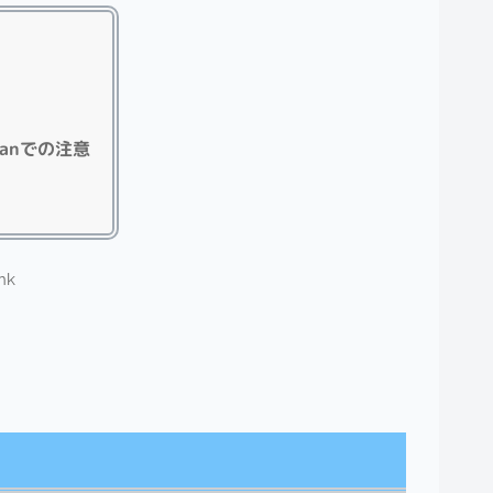
apanでの注意
nk