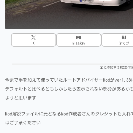
X
Misskey
はてブ
この記事は
約2分
で
今まで手を加えて使っていたルートアドバイサーModがver1.
デフォルトと比べるともしかしたら表示されない部分があるか
ようと思います
Mod解説ファイルに元となるMod作成者さんのクレジットも入
はご了承ください