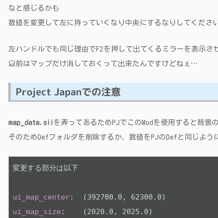
なと感じるかも
数値を変更して左に持っていくなり中央にするなりしてくださ
左ハンドルでも同じ理由でF2を押して出てくるミラーを表示さ
以前はマップだけ消しておくって出来たんですけどねぇ…
Project Japanでの注意
map_data.sii
を弄ってあるためPJでこのModを使用すると背
そのためDefフォルダを削除するか、数値をPJのDefと同じ
変更する部分は以下

ui_map_center
:  (392700
.0
, 62300
.0
ui_map_size
:    (2020
.0
, 2025
.0