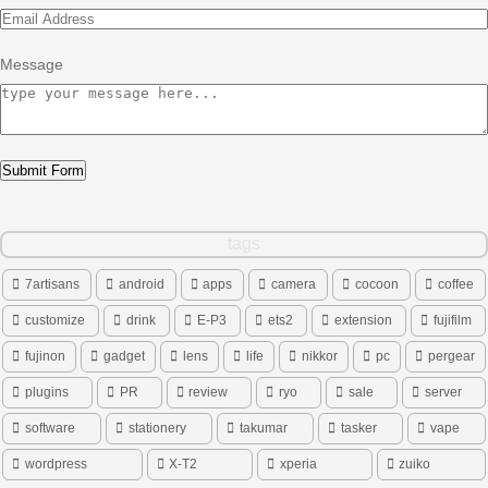
Message
Submit Form
tags
7artisans
android
apps
camera
cocoon
coffee
customize
drink
E-P3
ets2
extension
fujifilm
fujinon
gadget
lens
life
nikkor
pc
pergear
plugins
PR
review
ryo
sale
server
software
stationery
takumar
tasker
vape
wordpress
X-T2
xperia
zuiko