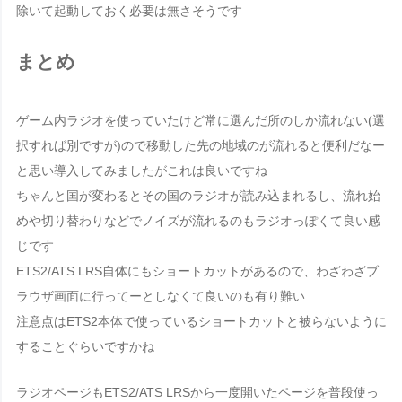
除いて起動しておく必要は無さそうです
まとめ
ゲーム内ラジオを使っていたけど常に選んだ所のしか流れない(選
択すれば別ですが)ので移動した先の地域のが流れると便利だなー
と思い導入してみましたがこれは良いですね
ちゃんと国が変わるとその国のラジオが読み込まれるし、流れ始
めや切り替わりなどでノイズが流れるのもラジオっぽくて良い感
じです
ETS2/ATS LRS自体にもショートカットがあるので、わざわざブ
ラウザ画面に行ってーとしなくて良いのも有り難い
注意点はETS2本体で使っているショートカットと被らないように
することぐらいですかね
ラジオページもETS2/ATS LRSから一度開いたページを普段使っ