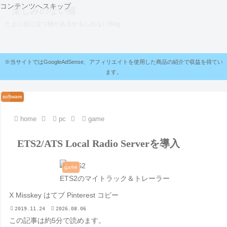
コンテンツへスキップ
楽しみのない猫
たまに役に立つ物があるかもしれないBlog
※当サイトではGoogleAdSense、アフィリエイトを使用した商品の紹介で収益を得てい
ます。
software
pc
pc
software
pc
software
home
pc
game
ETS2/ATS Local Radio Serverを導入
game
ETS2のマイトラック＆トレーラー
X
Misskey
はてブ
Pinterest
コピー
2019.11.24
2026.08.06
この記事は
約5分
で読めます。