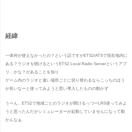
経緯
一体何が使えなかったの？という話ですがETS2/ATSで現在地内に
ある？ラジオを聴けるという
ETS2 Local Radio Server
というアプ
リ…かな？があることを知り
ゲーム内のラジオと違い場所ごとに切り替わるならこっちのほう
が良いなーと使ってみようと思い導入したものの動かず
うーん…ETS2で地域ごとのラジオが聞けるっつーLRS使ってみよ
うと思ったんだがシミュレーターが起動していませんになって動
かんなぁ