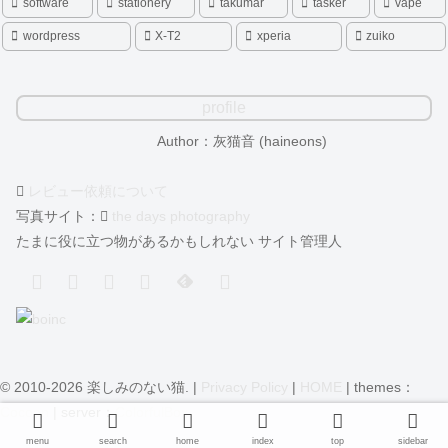
software
stationery
takumar
tasker
vape
wordpress
X-T2
xperia
zuiko
profile
Author：灰猫音 (haineons)
レビュー依頼について
写真サイト：
the days photography
たまに役に立つ物があるかもしれない サイト管理人
© 2010-2026 楽しみのない猫. |
Privacy Policy
|
HOME
| themes：
Cocoon
| server：
ColorfulBox
menu
search
home
index
top
sidebar