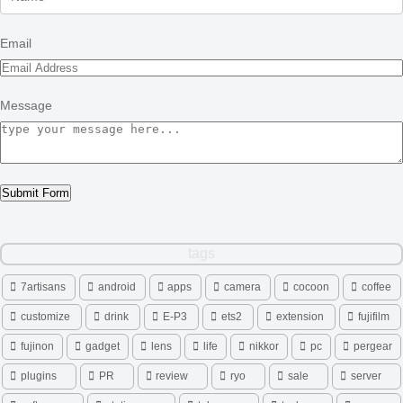
Email
Message
Submit Form
tags
7artisans
android
apps
camera
cocoon
coffee
customize
drink
E-P3
ets2
extension
fujifilm
fujinon
gadget
lens
life
nikkor
pc
pergear
plugins
PR
review
ryo
sale
server