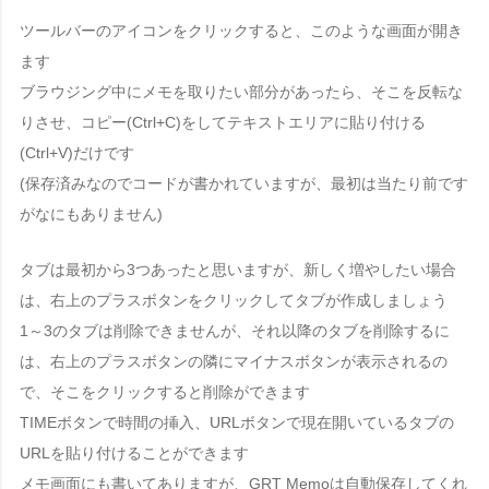
ツールバーのアイコンをクリックすると、このような画面が開き
ます
ブラウジング中にメモを取りたい部分があったら、そこを反転な
りさせ、
コピー(Ctrl+C)
をして
テキストエリアに貼り付ける
(Ctrl+V)
だけです
(保存済みなのでコードが書かれていますが、最初は当たり前です
がなにもありません)
タブは最初から3つあったと思いますが、新しく増やしたい場合
は、右上のプラスボタンをクリックしてタブが作成しましょう
1～3のタブは削除できません
が、それ以降のタブを削除するに
は、右上の
プラスボタンの隣にマイナスボタンが表示される
の
で、そこを
クリックすると削除ができます
TIMEボタンで時間の挿入、URLボタンで現在開いているタブの
URLを貼り付けることができます
メモ画面にも書いてありますが、GRT Memoは自動保存してくれ