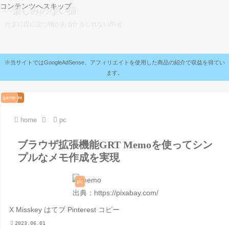
コンテンツへスキップ
楽しみのない猫
たまに役に立つ物があるかもしれないBlog
※当サイトではGoogleAdSense、アフィリエイトを使用した商品の紹介で収益を得てい
ます。
pc
software
software
game
software
game
home
pc
ブラウザ拡張機能GRT Memoを使ってシン
プルなメモ作成を実現
pc
出典：https://pixabay.com/
X
Misskey
はてブ
Pinterest
コピー
2023.06.01