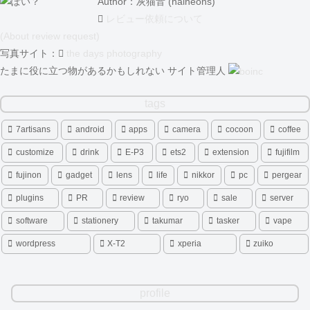
Author：灰猫音 (haineons)
レビュー依頼について
(About review request)
写真サイト：
the days photography
たまに役に立つ物があるかもしれない サイト管理人
tags
7artisans
android
apps
camera
cocoon
coffee
customize
drink
E-P3
ets2
extension
fujifilm
fujinon
gadget
lens
life
nikkor
pc
pergear
plugins
PR
review
ryo
sale
server
software
stationery
takumar
tasker
vape
wordpress
X-T2
xperia
zuiko
profile