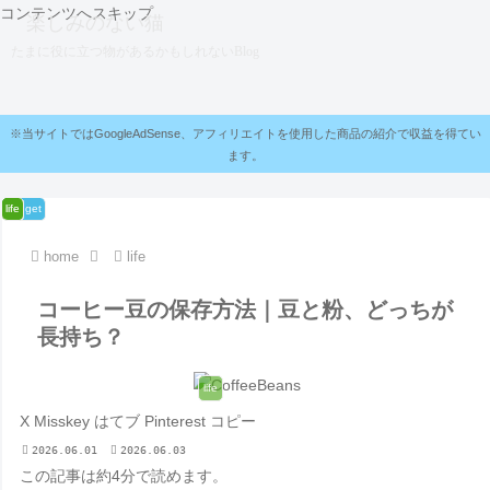
コンテンツへスキップ
楽しみのない猫
たまに役に立つ物があるかもしれないBlog
※当サイトではGoogleAdSense、アフィリエイトを使用した商品の紹介で収益を得てい
ます。
gadget
life
life
life
life
life
home
life
コーヒー豆の保存方法｜豆と粉、どっちが
長持ち？
life
X
Misskey
はてブ
Pinterest
コピー
2026.06.01
2026.06.03
この記事は
約4分
で読めます。