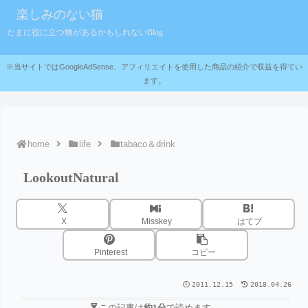
楽しみのない猫
たまに役に立つ物があるかもしれないBlog
※当サイトではGoogleAdSense、アフィリエイトを使用した商品の紹介で収益を得てい
ます。
home
life
tabaco＆drink
LookoutNatural
X
Misskey
はてブ
Pinterest
コピー
2011.12.15
2018.04.26
この記事は
約1分
で読めます。