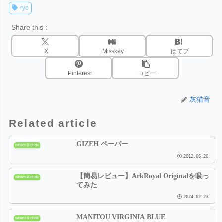
ryo
Share this：
X
Misskey
はてブ
Pinterest
コピー
灰猫音
Related article
GIZEH ペーパー
tabaco＆drink
2012.06.20
【簡易レビュー】ArkRoyal Originalを吸っ
tabaco＆drink
てみた
2024.02.23
MANITOU VIRGINIA BLUE
tabaco＆drink