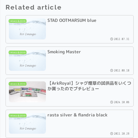
Related article
STAD OOTMARSUM blue
tabaco＆drink
2012.07.31
Smoking Master
tabaco＆drink
2012.08.18
【ArkRoyal】シャグ煙草の試供品をいくつ
tabaco＆drink
か貰ったのでプチレビュー
2024.10.06
rasta silver & flandria black
tabaco＆drink
2011.10.29