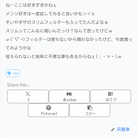
ね…ここは好きずきかねぇ
メンソ好きは一度試してみると良いかも＞＜ｂ
そいやギザのスリムフィルターも入ってたんだよなぁ
スリムってこんなに細いんだっけ？なんて思ったけどｗ
σ(ﾟ▽ﾟ=)フィルターは使わないから買わなかったけど、今度買っ
てみようかな
咥えられないと地味に不便な事もあるからねぇ(；・∀・)ｗ
ryo
Share this：
X
Misskey
はてブ
Pinterest
コピー
灰猫音