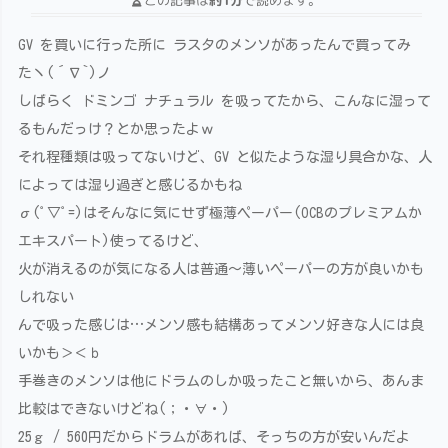
GV を買いに行った所に ラスタのメンソがあったんで買ってみ
たヽ(´∇`)ノ
しばらく ドミンゴ ナチュラル を吸ってたから、こんなに湿って
るもんだっけ？とか思ったよｗ
それ程種類は吸ってないけど、GV と似たような湿り具合かな、人
によっては湿り過ぎと感じるかもね
σ(ﾟ▽ﾟ=)はそんなに気にせず極薄ペーパー(OCBのプレミアムか
エキスパート)使ってるけど、
火が消えるのが気になる人は普通～薄いペーパーの方が良いかも
しれない
んで吸った感じは…メンソ感も結構あってメンソ好きな人には良
いかも＞＜ｂ
手巻きのメンソは他にドラムのしか吸ったこと無いから、あんま
比較はできないけどね(；・∀・)
25ｇ / 560円だからドラムがあれば、そっちの方が安いんだよ