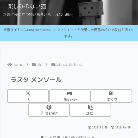
楽しみのない猫
たまに役に立つ物があるかもしれないBlog
※当サイトではGoogleAdSense、アフィリエイトを使用した商品の紹介で収益を得てい
ます。
home
life
tabaco＆drink
ラスタ メンソール
X
Misskey
はてブ
Pinterest
コピー
2011.02.08
2018.04.26
この記事は
約1分
で読めます。