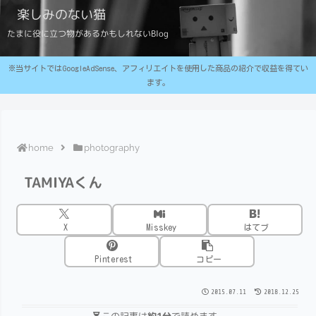
楽しみのない猫
たまに役に立つ物があるかもしれないBlog
※当サイトではGoogleAdSense、アフィリエイトを使用した商品の紹介で収益を得てい
ます。
home
photography
TAMIYAくん
X
Misskey
はてブ
Pinterest
コピー
2015.07.11
2018.12.25
この記事は
約1分
で読めます。