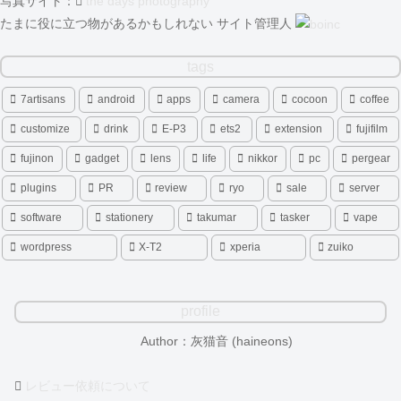
写真サイト：
the days photography
たまに役に立つ物があるかもしれない サイト管理人
tags
7artisans
android
apps
camera
cocoon
coffee
customize
drink
E-P3
ets2
extension
fujifilm
fujinon
gadget
lens
life
nikkor
pc
pergear
plugins
PR
review
ryo
sale
server
software
stationery
takumar
tasker
vape
wordpress
X-T2
xperia
zuiko
profile
Author：灰猫音 (haineons)
レビュー依頼について