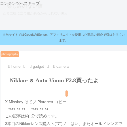
コンテンツへスキップ
楽しみのない猫
たまに役に立つ物があるかもしれないBlog
※当サイトではGoogleAdSense、アフィリエイトを使用した商品の紹介で収益を得てい
ます。
photography
photography
photography
photography
photography
photography
home
gadget
camera
Nikkor-ｓ Auto 35mm F2.8買ったよ
camera
X
Misskey
はてブ
Pinterest
コピー
2015.03.27
2019.03.14
この記事は
約1分
で読めます。
3本目のNikkorレンズ購入ヽ(´∇`)ノ はい、またオールドレンズで