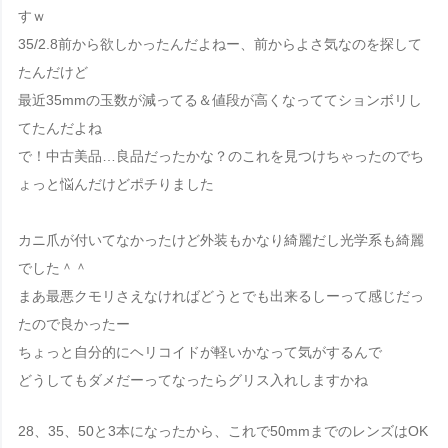
すｗ
35/2.8前から欲しかったんだよねー、前からよさ気なのを探して
たんだけど
最近35mmの玉数が減ってる＆値段が高くなっててションボリし
てたんだよね
で！中古美品…良品だったかな？のこれを見つけちゃったのでち
ょっと悩んだけどポチりました
カニ爪が付いてなかったけど外装もかなり綺麗だし光学系も綺麗
でした＾＾
まあ最悪クモリさえなければどうとでも出来るしーって感じだっ
たので良かったー
ちょっと自分的にヘリコイドが軽いかなって気がするんで
どうしてもダメだーってなったらグリス入れしますかね
28、35、50と3本になったから、これで50mmまでのレンズはOK