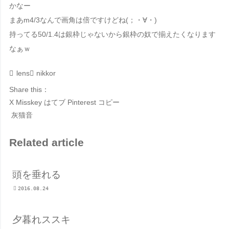
かなー
まあm4/3なんで画角は倍ですけどね(；・∀・)
持ってる50/1.4は銀枠じゃないから銀枠の奴で揃えたくなります
なぁｗ
lens
nikkor
Share this：
X
Misskey
はてブ
Pinterest
コピー
灰猫音
Related article
頭を垂れる
2016.08.24
夕暮れススキ