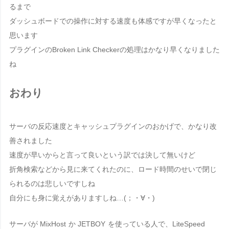
るまで
ダッシュボードでの操作に対する速度も体感ですが早くなったと
思います
プラグインの
Broken Link Checker
の処理はかなり早くなりました
ね
おわり
サーバの反応速度とキャッシュプラグインのおかげで、かなり改
善されました
速度が早いからと言って良いという訳では決して無いけど
折角検索などから見に来てくれたのに、ロード時間のせいで閉じ
られるのは悲しいですしね
自分にも身に覚えがありますしね…(；・∀・)
サーバが
MixHost
か
JETBOY
を使っている人で、
LiteSpeed