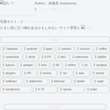
Author：灰猫音 (haineons)
レビュー依頼について
(About review request)
写真サイト：
the days photography
たまに役に立つ物があるかもしれない サイト管理人
tags
7artisans
android
apps
camera
cocoon
coffee
customize
drink
E-P3
ets2
extension
fujifilm
fujinon
gadget
lens
life
nikkor
pc
pergear
plugins
PR
review
ryo
sale
server
software
stationery
takumar
tasker
vape
wordpress
X-T2
xperia
zuiko
profile