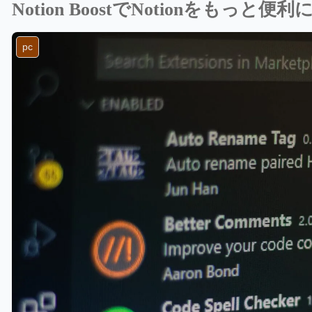
Notion BoostでNotionをも
pc