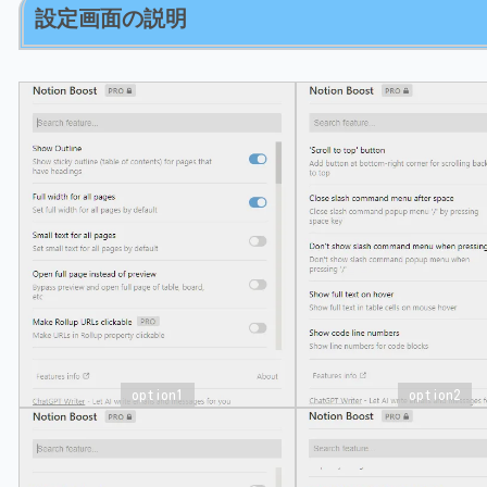
設定画面の説明
option1
option2