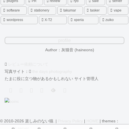
plugins
PR
review
ryo
sale
server
software
stationery
takumar
tasker
vape
wordpress
X-T2
xperia
zuiko
profile
Author：灰猫音 (haineons)
レビュー依頼について
写真サイト：
the days photography
たまに役に立つ物があるかもしれない サイト管理人
© 2010-2026 楽しみのない猫. |
Privacy Policy
|
HOME
| themes：
Cocoon
| server：
ColorfulBox