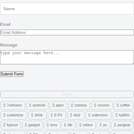
Email
Message
Submit Form
tags
7artisans
android
apps
camera
cocoon
coffee
customize
drink
E-P3
ets2
extension
fujifilm
fujinon
gadget
lens
life
nikkor
pc
pergear