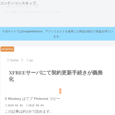
コンテンツへスキップ
楽しみのない猫
たまに役に立つ物があるかもしれないBlog
※当サイトではGoogleAdSense、アフィリエイトを使用した商品の紹介で収益を得てい
ます。
wordpress
wordpress
wordpress
wordpress
wordpress
wordpress
home
pc
XFREEサーバにて契約更新手続きが義務
化
pc
X
Misskey
はてブ
Pinterest
コピー
2019.02.02
2019.09.04
この記事は
約1分
で読めます。