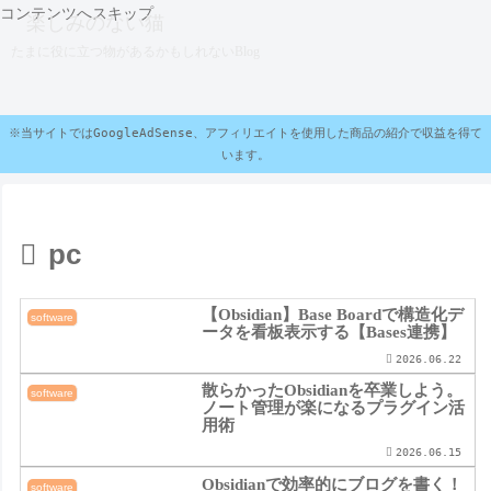
コンテンツへスキップ
楽しみのない猫
たまに役に立つ物があるかもしれないBlog
※当サイトではGoogleAdSense、アフィリエイトを使用した商品の紹介で収益を得て
います。
pc
【Obsidian】Base Boardで構造化デ
software
ータを看板表示する【Bases連携】
2026.06.22
散らかったObsidianを卒業しよう。
software
ノート管理が楽になるプラグイン活
用術
2026.06.15
Obsidianで効率的にブログを書く！
software