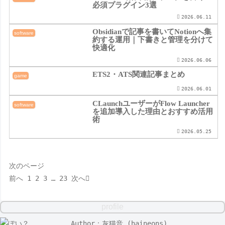
必須プラグイン3選
2026.06.11
Obsidianで記事を書いてNotionへ集
software
約する運用｜下書きと管理を分けて
快適化
2026.06.06
ETS2・ATS関連記事まとめ
game
2026.06.01
CLaunchユーザーがFlow Launcher
software
を追加導入した理由とおすすめ活用
術
2026.05.25
次のページ
前へ
1
2
3
…
23
次へ
profile
Author：灰猫音 (haineons)