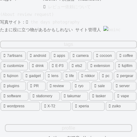
レビュー依頼について
(About review request)
写真サイト：
the days photography
たまに役に立つ物があるかもしれない サイト管理人
tags
7artisans
android
apps
camera
cocoon
coffee
customize
drink
E-P3
ets2
extension
fujifilm
fujinon
gadget
lens
life
nikkor
pc
pergear
plugins
PR
review
ryo
sale
server
software
stationery
takumar
tasker
vape
wordpress
X-T2
xperia
zuiko
profile