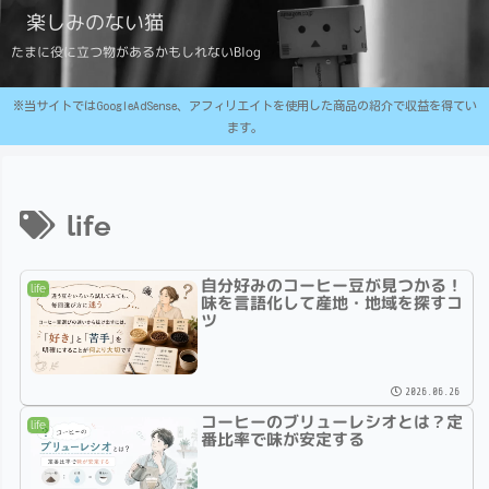
楽しみのない猫
たまに役に立つ物があるかもしれないBlog
※当サイトではGoogleAdSense、アフィリエイトを使用した商品の紹介で収益を得てい
ます。
life
自分好みのコーヒー豆が見つかる！
life
味を言語化して産地・地域を探すコ
ツ
2026.06.26
コーヒーのブリューレシオとは？定
life
番比率で味が安定する