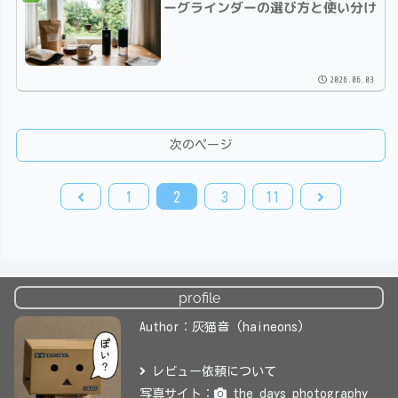
ーグラインダーの選び方と使い分け
2026.06.03
次のページ
前
次
1
2
3
11
へ
へ
profile
Author：灰猫音 (haineons)
レビュー依頼について
写真サイト：
the days photography