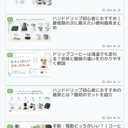
2026.06.20
ハンドドリップ初心者におすすめ｜
life
最低限の次に揃えたい便利器具まと
め
2026.06.18
ドリップコーヒーは湯温でも変わ
life
る？苦味と酸味の違いをわかりやす
く解説
2026.06.13
ハンドドリップ初心者におすすめの
life
器具とは？最初のセットを紹介
2026.06.09
手動・電動どっちがいい？｜コーヒ
life