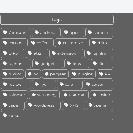
tags
7artisans
android
apps
camera
cocoon
coffee
customize
drink
E-P3
ets2
extension
fujifilm
fujinon
gadget
lens
life
nikkor
pc
pergear
plugins
PR
review
ryo
sale
server
software
stationery
takumar
tasker
vape
wordpress
X-T2
xperia
zuiko