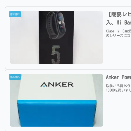
【簡易レビュ
gadget
入、Mi 
Xiaomi M
のシリーズはコ
Anker P
gadget
以前から買おうと
10000を買いま