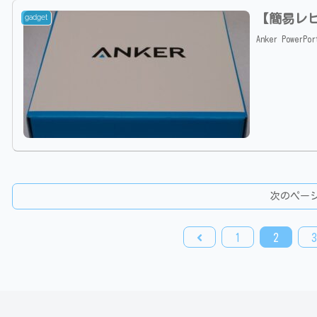
【簡易レビュ
gadget
Anker Pow
次のペー
前
1
2
3
へ